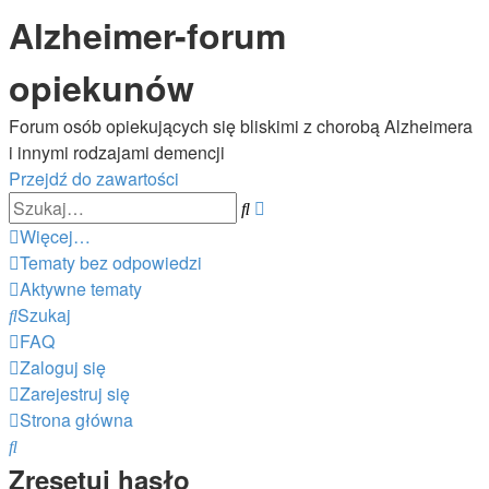
Alzheimer-forum
opiekunów
Forum osób opiekujących się bliskimi z chorobą Alzheimera
i innymi rodzajami demencji
Przejdź do zawartości
Wyszukiwanie
Szukaj
zaawansowane
Więcej…
Tematy bez odpowiedzi
Aktywne tematy
Szukaj
FAQ
Zaloguj się
Zarejestruj się
Strona główna
Szukaj
Zresetuj hasło