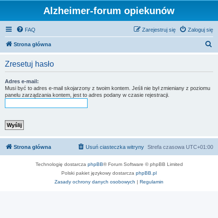
Alzheimer-forum opiekunów
FAQ
Zarejestruj się
Zaloguj się
S
Strona główna
z
Zresetuj hasło
u
k
Adres e-mail:
Musi być to adres e-mail skojarzony z twoim kontem. Jeśli nie był zmieniany z poziomu
a
panelu zarządzania kontem, jest to adres podany w czasie rejestracji.
j
Strona główna
Usuń ciasteczka witryny
Strefa czasowa
UTC+01:00
Technologię dostarcza
phpBB
® Forum Software © phpBB Limited
Polski pakiet językowy dostarcza
phpBB.pl
Zasady ochrony danych osobowych
|
Regulamin