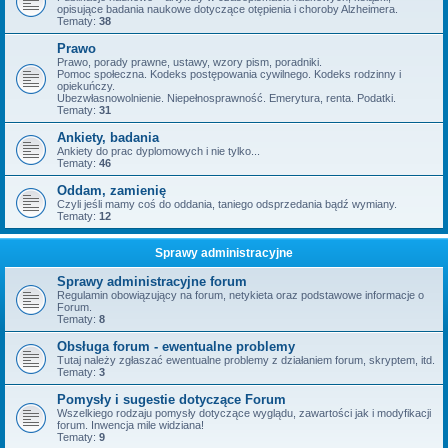
opisujące badania naukowe dotyczące otępienia i choroby Alzheimera.
Tematy:
38
Prawo
Prawo, porady prawne, ustawy, wzory pism, poradniki.
Pomoc społeczna. Kodeks postępowania cywilnego. Kodeks rodzinny i
opiekuńczy.
Ubezwłasnowolnienie. Niepełnosprawność. Emerytura, renta. Podatki.
Tematy:
31
Ankiety, badania
Ankiety do prac dyplomowych i nie tylko...
Tematy:
46
Oddam, zamienię
Czyli jeśli mamy coś do oddania, taniego odsprzedania bądź wymiany.
Tematy:
12
Sprawy administracyjne
Sprawy administracyjne forum
Regulamin obowiązujący na forum, netykieta oraz podstawowe informacje o
Forum.
Tematy:
8
Obsługa forum - ewentualne problemy
Tutaj należy zgłaszać ewentualne problemy z działaniem forum, skryptem, itd.
Tematy:
3
Pomysły i sugestie dotyczące Forum
Wszelkiego rodzaju pomysły dotyczące wyglądu, zawartości jak i modyfikacji
forum. Inwencja mile widziana!
Tematy:
9