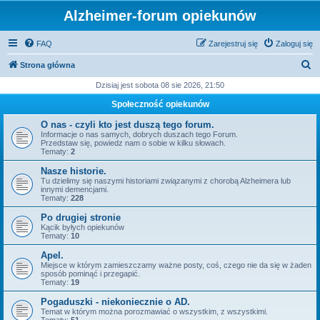
Alzheimer-forum opiekunów
FAQ
Zarejestruj się
Zaloguj się
S
Strona główna
z
Dzisiaj jest sobota 08 sie 2026, 21:50
u
Społeczność opiekunów
k
O nas - czyli kto jest duszą tego forum.
a
Informacje o nas samych, dobrych duszach tego Forum.
Przedstaw się, powiedz nam o sobie w kilku słowach.
j
Tematy:
2
Nasze historie.
Tu dzielimy się naszymi historiami związanymi z chorobą Alzheimera lub
innymi demencjami.
Tematy:
228
Po drugiej stronie
Kącik byłych opiekunów
Tematy:
10
Apel.
Miejsce w którym zamieszczamy ważne posty, coś, czego nie da się w żaden
sposób pominąć i przegapić.
Tematy:
19
Pogaduszki - niekoniecznie o AD.
Temat w którym można porozmawiać o wszystkim, z wszystkimi.