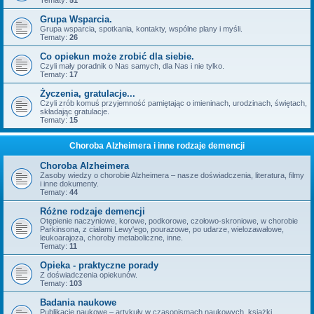
Tematy:
51
Grupa Wsparcia.
Grupa wsparcia, spotkania, kontakty, wspólne plany i myśli.
Tematy:
26
Co opiekun może zrobić dla siebie.
Czyli mały poradnik o Nas samych, dla Nas i nie tylko.
Tematy:
17
Życzenia, gratulacje...
Czyli zrób komuś przyjemność pamiętając o imieninach, urodzinach, świętach,
składając gratulacje.
Tematy:
15
Choroba Alzheimera i inne rodzaje demencji
Choroba Alzheimera
Zasoby wiedzy o chorobie Alzheimera – nasze doświadczenia, literatura, filmy
i inne dokumenty.
Tematy:
44
Różne rodzaje demencji
Otępienie naczyniowe, korowe, podkorowe, czołowo-skroniowe, w chorobie
Parkinsona, z ciałami Lewy'ego, pourazowe, po udarze, wielozawałowe,
leukoarajoza, choroby metaboliczne, inne.
Tematy:
11
Opieka - praktyczne porady
Z doświadczenia opiekunów.
Tematy:
103
Badania naukowe
Publikacje naukowe – artykuły w czasopismach naukowych, książki,