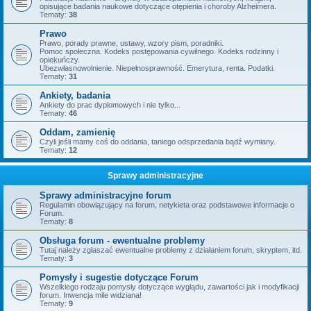
opisujące badania naukowe dotyczące otępienia i choroby Alzheimera.
Tematy:
38
Prawo
Prawo, porady prawne, ustawy, wzory pism, poradniki.
Pomoc społeczna. Kodeks postępowania cywilnego. Kodeks rodzinny i
opiekuńczy.
Ubezwłasnowolnienie. Niepełnosprawność. Emerytura, renta. Podatki.
Tematy:
31
Ankiety, badania
Ankiety do prac dyplomowych i nie tylko...
Tematy:
46
Oddam, zamienię
Czyli jeśli mamy coś do oddania, taniego odsprzedania bądź wymiany.
Tematy:
12
Sprawy administracyjne
Sprawy administracyjne forum
Regulamin obowiązujący na forum, netykieta oraz podstawowe informacje o
Forum.
Tematy:
8
Obsługa forum - ewentualne problemy
Tutaj należy zgłaszać ewentualne problemy z działaniem forum, skryptem, itd.
Tematy:
3
Pomysły i sugestie dotyczące Forum
Wszelkiego rodzaju pomysły dotyczące wyglądu, zawartości jak i modyfikacji
forum. Inwencja mile widziana!
Tematy:
9