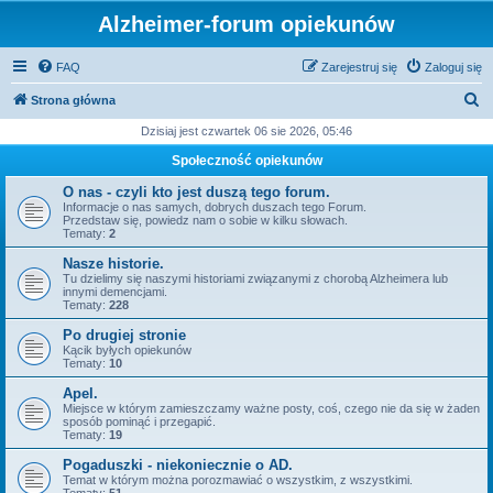
Alzheimer-forum opiekunów
FAQ
Zarejestruj się
Zaloguj się
S
Strona główna
z
Dzisiaj jest czwartek 06 sie 2026, 05:46
u
Społeczność opiekunów
k
O nas - czyli kto jest duszą tego forum.
a
Informacje o nas samych, dobrych duszach tego Forum.
Przedstaw się, powiedz nam o sobie w kilku słowach.
j
Tematy:
2
Nasze historie.
Tu dzielimy się naszymi historiami związanymi z chorobą Alzheimera lub
innymi demencjami.
Tematy:
228
Po drugiej stronie
Kącik byłych opiekunów
Tematy:
10
Apel.
Miejsce w którym zamieszczamy ważne posty, coś, czego nie da się w żaden
sposób pominąć i przegapić.
Tematy:
19
Pogaduszki - niekoniecznie o AD.
Temat w którym można porozmawiać o wszystkim, z wszystkimi.