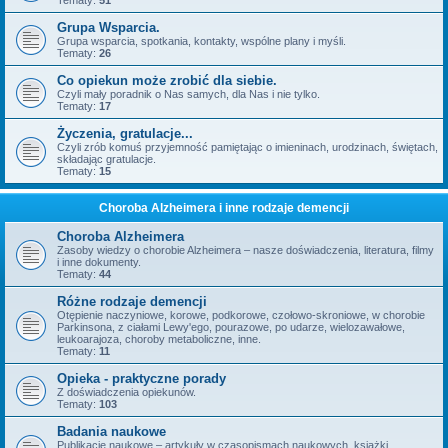
Tematy:
51
Grupa Wsparcia.
Grupa wsparcia, spotkania, kontakty, wspólne plany i myśli.
Tematy:
26
Co opiekun może zrobić dla siebie.
Czyli mały poradnik o Nas samych, dla Nas i nie tylko.
Tematy:
17
Życzenia, gratulacje...
Czyli zrób komuś przyjemność pamiętając o imieninach, urodzinach, świętach,
składając gratulacje.
Tematy:
15
Choroba Alzheimera i inne rodzaje demencji
Choroba Alzheimera
Zasoby wiedzy o chorobie Alzheimera – nasze doświadczenia, literatura, filmy
i inne dokumenty.
Tematy:
44
Różne rodzaje demencji
Otępienie naczyniowe, korowe, podkorowe, czołowo-skroniowe, w chorobie
Parkinsona, z ciałami Lewy'ego, pourazowe, po udarze, wielozawałowe,
leukoarajoza, choroby metaboliczne, inne.
Tematy:
11
Opieka - praktyczne porady
Z doświadczenia opiekunów.
Tematy:
103
Badania naukowe
Publikacje naukowe – artykuły w czasopismach naukowych, książki,