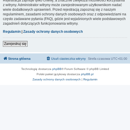
Rejestracja zajmuje tylko chwilę, a znacznie zwiększa możliwości korzystania
z witryny. Administrator witryny może zarejestrowanym użytkownikom nadać
wiele dodatkowych uprawnień. Przed rejestracją zapoznaj się z naszym
regulaminem, zasadami ochrony danych osobowych oraz z odpowiedziami na
często zadawane pytania (FAQ), gdzie jest wyjaśnionych wiele podstawowych
zagadnień dotyczących funkcjonowania witryny.
Regulamin
|
Zasady ochrony danych osobowych
Zarejestruj się
Strona główna
Usuń ciasteczka witryny
Strefa czasowa
UTC+01:00
Technologię dostarcza
phpBB
® Forum Software © phpBB Limited
Polski pakiet językowy dostarcza
phpBB.pl
Zasady ochrony danych osobowych
|
Regulamin