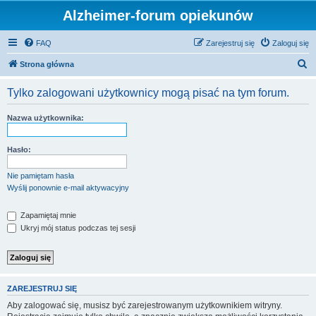
Alzheimer-forum opiekunów
FAQ
Zarejestruj się
Zaloguj się
S
Strona główna
z
Tylko zalogowani użytkownicy mogą pisać na tym forum.
u
k
Nazwa użytkownika:
a
j
Hasło:
Nie pamiętam hasła
Wyślij ponownie e-mail aktywacyjny
Zapamiętaj mnie
Ukryj mój status podczas tej sesji
ZAREJESTRUJ SIĘ
Aby zalogować się, musisz być zarejestrowanym użytkownikiem witryny.