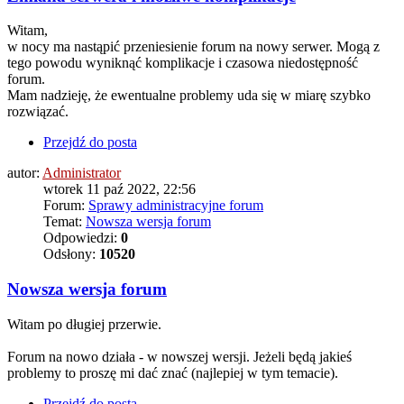
Witam,
w nocy ma nastąpić przeniesienie forum na nowy serwer. Mogą z
tego powodu wyniknąć komplikacje i czasowa niedostępność
forum.
Mam nadzieję, że ewentualne problemy uda się w miarę szybko
rozwiązać.
Przejdź do posta
autor:
Administrator
wtorek 11 paź 2022, 22:56
Forum:
Sprawy administracyjne forum
Temat:
Nowsza wersja forum
Odpowiedzi:
0
Odsłony:
10520
Nowsza wersja forum
Witam po długiej przerwie.
Forum na nowo działa - w nowszej wersji. Jeżeli będą jakieś
problemy to proszę mi dać znać (najlepiej w tym temacie).
Przejdź do posta