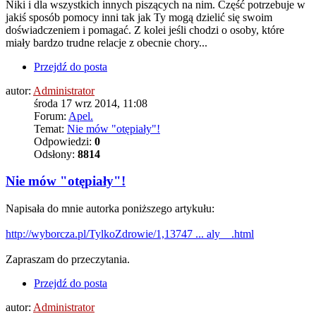
Niki i dla wszystkich innych piszących na nim. Część potrzebuje w
jakiś sposób pomocy inni tak jak Ty mogą dzielić się swoim
doświadczeniem i pomagać. Z kolei jeśli chodzi o osoby, które
miały bardzo trudne relacje z obecnie chory...
Przejdź do posta
autor:
Administrator
środa 17 wrz 2014, 11:08
Forum:
Apel.
Temat:
Nie mów "otępiały"!
Odpowiedzi:
0
Odsłony:
8814
Nie mów "otępiały"!
Napisała do mnie autorka poniższego artykułu:
http://wyborcza.pl/TylkoZdrowie/1,13747 ... aly__.html
Zapraszam do przeczytania.
Przejdź do posta
autor:
Administrator