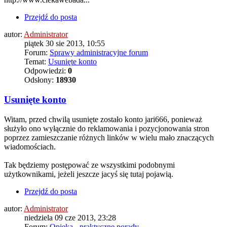
Przejdź do posta
autor:
Administrator
piątek 30 sie 2013, 10:55
Forum:
Sprawy administracyjne forum
Temat:
Usunięte konto
Odpowiedzi:
0
Odsłony:
18930
Usunięte konto
Witam, przed chwilą usunięte zostało konto jari666, ponieważ
służyło ono wyłącznie do reklamowania i pozycjonowania stron
poprzez zamieszczanie różnych linków w wielu mało znaczących
wiadomościach.
Tak będziemy postępować ze wszystkimi podobnymi
użytkownikami, jeżeli jeszcze jacyś się tutaj pojawią.
Przejdź do posta
autor:
Administrator
niedziela 09 cze 2013, 23:28
Forum:
Opieka - praktyczne porady