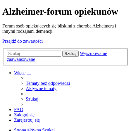
Alzheimer-forum opiekunów
Forum osób opiekujących się bliskimi z chorobą Alzheimera i
innymi rodzajami demencji
Przejdź do zawartości
Wyszukiwanie
Szukaj
zaawansowane
Więcej…
Tematy bez odpowiedzi
Aktywne tematy
Szukaj
FAQ
Zaloguj się
Zarejestruj się
Strona główna
Szukaj