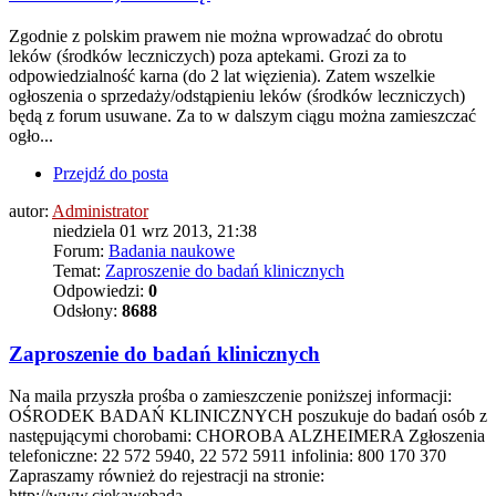
Zgodnie z polskim prawem nie można wprowadzać do obrotu
leków (środków leczniczych) poza aptekami. Grozi za to
odpowiedzialność karna (do 2 lat więzienia). Zatem wszelkie
ogłoszenia o sprzedaży/odstąpieniu leków (środków leczniczych)
będą z forum usuwane. Za to w dalszym ciągu można zamieszczać
ogło...
Przejdź do posta
autor:
Administrator
niedziela 01 wrz 2013, 21:38
Forum:
Badania naukowe
Temat:
Zaproszenie do badań klinicznych
Odpowiedzi:
0
Odsłony:
8688
Zaproszenie do badań klinicznych
Na maila przyszła prośba o zamieszczenie poniższej informacji:
OŚRODEK BADAŃ KLINICZNYCH poszukuje do badań osób z
następującymi chorobami: CHOROBA ALZHEIMERA Zgłoszenia
telefoniczne: 22 572 5940, 22 572 5911 infolinia: 800 170 370
Zapraszamy również do rejestracji na stronie:
http://www.ciekawebada...