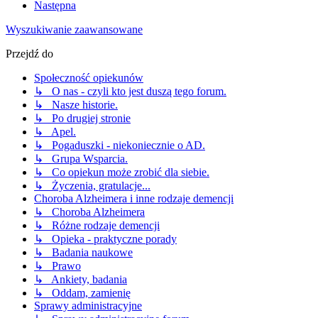
Następna
Wyszukiwanie zaawansowane
Przejdź do
Społeczność opiekunów
↳ O nas - czyli kto jest duszą tego forum.
↳ Nasze historie.
↳ Po drugiej stronie
↳ Apel.
↳ Pogaduszki - niekoniecznie o AD.
↳ Grupa Wsparcia.
↳ Co opiekun może zrobić dla siebie.
↳ Życzenia, gratulacje...
Choroba Alzheimera i inne rodzaje demencji
↳ Choroba Alzheimera
↳ Różne rodzaje demencji
↳ Opieka - praktyczne porady
↳ Badania naukowe
↳ Prawo
↳ Ankiety, badania
↳ Oddam, zamienię
Sprawy administracyjne