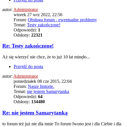
autor:
Administrator
wtorek 27 wrz 2022, 22:56
Forum:
Obsługa forum - ewentualne problemy
Temat:
Testy zakończone!
Odpowiedzi:
1
Odsłony:
22321
Re: Testy zakończone!
Aż się wierzyć nie chce, że to już 10 lat minęło...
Przejdź do posta
autor:
Administrator
poniedziałek 08 cze 2015, 22:04
Forum:
Nasze historie.
Temat:
nie jestem Samarytanką
Odpowiedzi:
64
Odsłony:
134480
Re: nie jestem Samarytanką
to forum też już nie dla mnie To forum Iwono jest i dla Ciebie i dla