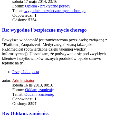
sobota 17 maja 2014, 23:16
Forum:
Opieka - praktyczne porady
Temat:
wygodne i bezpieczne mycie chorego
Odpowiedzi:
1
Odsłony:
5254
Re: wygodne i bezpieczne mycie chorego
Powyższa wiadomość jest zamieszczona przez osobę związaną z
"Platformą Zaopatrzenia Medycznego" znaną także jako
PZMmedical (potwierdzone dzięki tajemnej wiedzy
informatycznej). Uprzedzam, że podszywanie się pod zwykłych
klientów i użytkowników różnych produktów będzie surowo
tępione na ty...
Przejdź do posta
autor:
Administrator
sobota 16 lis 2013, 00:16
Forum:
Oddam, zamienię
Temat:
Oddam, zamienię.
Odpowiedzi:
1
Odsłony:
8597
Re: Oddam, zamienię.