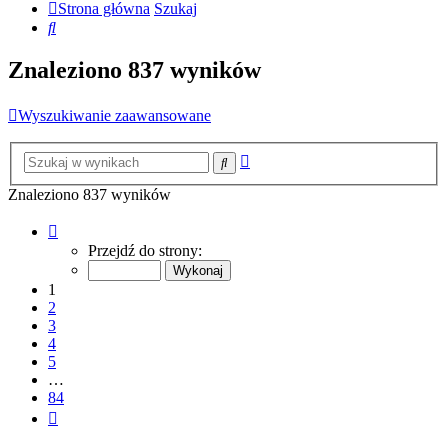
Strona główna
Szukaj
Szukaj
Znaleziono 837 wyników
Wyszukiwanie zaawansowane
Wyszukiwanie
Szukaj
zaawansowane
Znaleziono 837 wyników
Strona
1
Przejdź do strony:
z
84
1
2
3
4
5
…
84
Następna