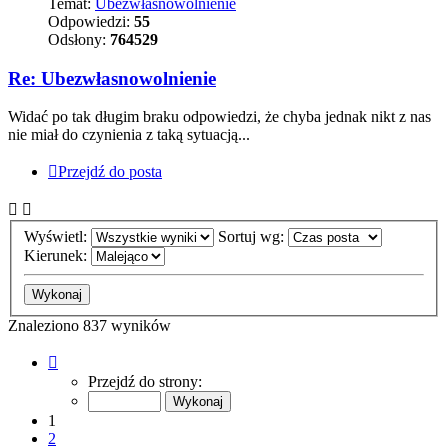
Temat:
Ubezwłasnowolnienie
Odpowiedzi:
55
Odsłony:
764529
Re: Ubezwłasnowolnienie
Widać po tak długim braku odpowiedzi, że chyba jednak nikt z nas
nie miał do czynienia z taką sytuacją...
Przejdź do posta
Wyświetl:
Sortuj wg:
Kierunek:
Znaleziono 837 wyników
Strona
1
Przejdź do strony:
z
84
1
2