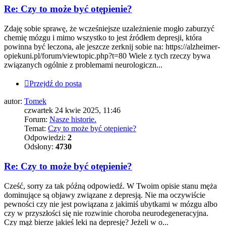
Re: Czy to może być otępienie?
Zdaję sobie sprawę, że wcześniejsze uzależnienie mogło zaburzyć
chemię mózgu i mimo wszystko to jest źródłem depresji, która
powinna być leczona, ale jeszcze zerknij sobie na: https://alzheimer-
opiekuni.pl/forum/viewtopic.php?t=80 Wiele z tych rzeczy bywa
związanych ogólnie z problemami neurologiczn...
Przejdź do posta
autor:
Tomek
czwartek 24 kwie 2025, 11:46
Forum:
Nasze historie.
Temat:
Czy to może być otępienie?
Odpowiedzi:
2
Odsłony:
4730
Re: Czy to może być otępienie?
Cześć, sorry za tak późną odpowiedź. W Twoim opisie stanu męża
dominujące są objawy związane z depresją. Nie ma oczywiście
pewności czy nie jest powiązana z jakimiś ubytkami w mózgu albo
czy w przyszłości się nie rozwinie choroba neurodegeneracyjna.
Czy mąż bierze jakieś leki na depresję? Jeżeli w o...