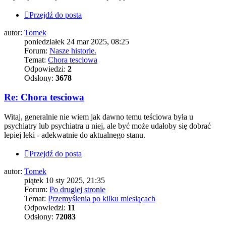
Przejdź do posta
autor:
Tomek
poniedziałek 24 mar 2025, 08:25
Forum:
Nasze historie.
Temat:
Chora tesciowa
Odpowiedzi:
2
Odsłony:
3678
Re: Chora tesciowa
Witaj, generalnie nie wiem jak dawno temu teściowa była u
psychiatry lub psychiatra u niej, ale być może udałoby się dobrać
lepiej leki - adekwatnie do aktualnego stanu.
Przejdź do posta
autor:
Tomek
piątek 10 sty 2025, 21:35
Forum:
Po drugiej stronie
Temat:
Przemyślenia po kilku miesiącach
Odpowiedzi:
11
Odsłony:
72083