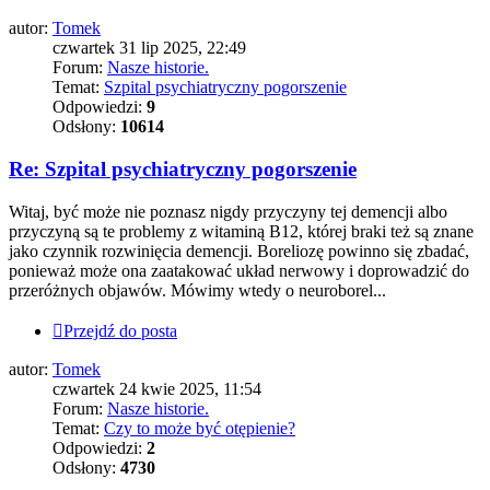
autor:
Tomek
czwartek 31 lip 2025, 22:49
Forum:
Nasze historie.
Temat:
Szpital psychiatryczny pogorszenie
Odpowiedzi:
9
Odsłony:
10614
Re: Szpital psychiatryczny pogorszenie
Witaj, być może nie poznasz nigdy przyczyny tej demencji albo
przyczyną są te problemy z witaminą B12, której braki też są znane
jako czynnik rozwinięcia demencji. Boreliozę powinno się zbadać,
ponieważ może ona zaatakować układ nerwowy i doprowadzić do
przeróżnych objawów. Mówimy wtedy o neuroborel...
Przejdź do posta
autor:
Tomek
czwartek 24 kwie 2025, 11:54
Forum:
Nasze historie.
Temat:
Czy to może być otępienie?
Odpowiedzi:
2
Odsłony:
4730