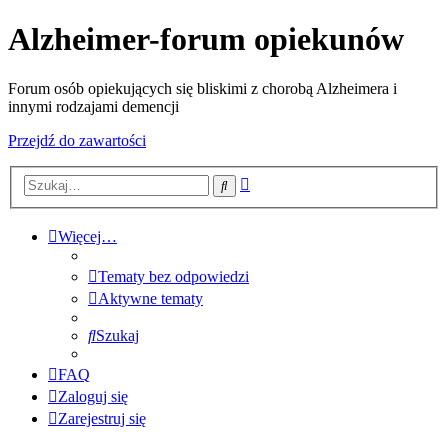
Alzheimer-forum opiekunów
Forum osób opiekujących się bliskimi z chorobą Alzheimera i
innymi rodzajami demencji
Przejdź do zawartości
Wyszukiwanie
Szukaj
zaawansowane
Więcej…
Tematy bez odpowiedzi
Aktywne tematy
Szukaj
FAQ
Zaloguj się
Zarejestruj się