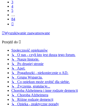
3
4
5
…
84
Następna
Wyszukiwanie zaawansowane
Przejdź do
Społeczność opiekunów
↳ O nas - czyli kto jest duszą tego forum.
↳ Nasze historie.
↳ Po drugiej stronie
↳ Apel.
↳ Pogaduszki - niekoniecznie o AD.
↳ Grupa Wsparcia.
↳ Co opiekun może zrobić dla siebie.
↳ Życzenia, gratulacje...
Choroba Alzheimera i inne rodzaje demencji
↳ Choroba Alzheimera
↳ Różne rodzaje demencji
↳ Opieka - praktyczne porady