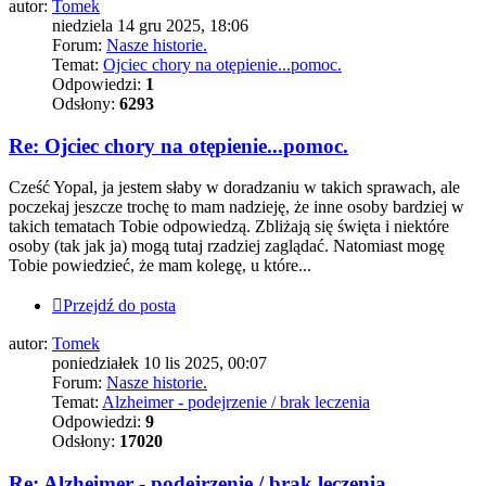
autor:
Tomek
niedziela 14 gru 2025, 18:06
Forum:
Nasze historie.
Temat:
Ojciec chory na otępienie...pomoc.
Odpowiedzi:
1
Odsłony:
6293
Re: Ojciec chory na otępienie...pomoc.
Cześć Yopal, ja jestem słaby w doradzaniu w takich sprawach, ale
poczekaj jeszcze trochę to mam nadzieję, że inne osoby bardziej w
takich tematach Tobie odpowiedzą. Zbliżają się święta i niektóre
osoby (tak jak ja) mogą tutaj rzadziej zaglądać. Natomiast mogę
Tobie powiedzieć, że mam kolegę, u które...
Przejdź do posta
autor:
Tomek
poniedziałek 10 lis 2025, 00:07
Forum:
Nasze historie.
Temat:
Alzheimer - podejrzenie / brak leczenia
Odpowiedzi:
9
Odsłony:
17020
Re: Alzheimer - podejrzenie / brak leczenia