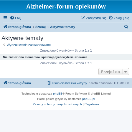
Alzheimer-forum opiekunów
FAQ
Zarejestruj się
Zaloguj się
S
Strona główna
Szukaj
Aktywne tematy
z
Aktywne tematy
u
Wyszukiwanie zaawansowane
k
Znaleziono 0 wyników • Strona
1
z
1
a
Nie znaleziono elementów spełniających kryteria szukania.
j
Znaleziono 0 wyników • Strona
1
z
1
Przejdź do
Strona główna
Usuń ciasteczka witryny
Strefa czasowa
UTC+01:00
Technologię dostarcza
phpBB
® Forum Software © phpBB Limited
Polski pakiet językowy dostarcza
phpBB.pl
Zasady ochrony danych osobowych
|
Regulamin