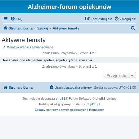
Alzheimer-forum opiekunów
FAQ
Zarejestruj się
Zaloguj się
S
Strona główna
Szukaj
Aktywne tematy
z
Aktywne tematy
u
Wyszukiwanie zaawansowane
k
Znaleziono 0 wyników • Strona
1
z
1
a
Nie znaleziono elementów spełniających kryteria szukania.
j
Znaleziono 0 wyników • Strona
1
z
1
Przejdź do
Strona główna
Usuń ciasteczka witryny
Strefa czasowa
UTC+01:00
Technologię dostarcza
phpBB
® Forum Software © phpBB Limited
Polski pakiet językowy dostarcza
phpBB.pl
Zasady ochrony danych osobowych
|
Regulamin