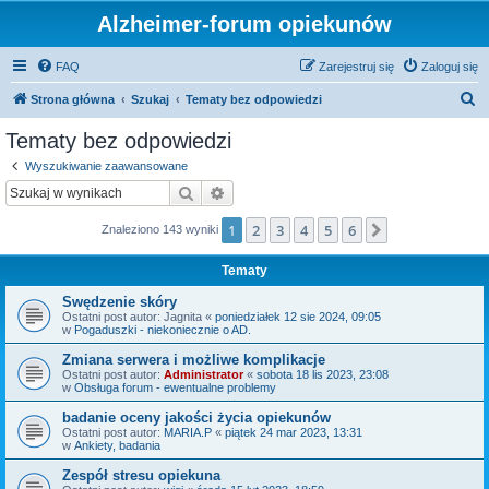
Alzheimer-forum opiekunów
FAQ
Zarejestruj się
Zaloguj się
S
Strona główna
Szukaj
Tematy bez odpowiedzi
z
Tematy bez odpowiedzi
u
Wyszukiwanie zaawansowane
k
Szukaj
Wyszukiwanie zaawansowane
a
1
2
3
4
5
6
Następna
Znaleziono 143 wyniki
j
Tematy
Swędzenie skóry
Ostatni post autor:
Jagnita
«
poniedziałek 12 sie 2024, 09:05
w
Pogaduszki - niekoniecznie o AD.
Zmiana serwera i możliwe komplikacje
Ostatni post autor:
Administrator
«
sobota 18 lis 2023, 23:08
w
Obsługa forum - ewentualne problemy
badanie oceny jakości życia opiekunów
Ostatni post autor:
MARIA.P
«
piątek 24 mar 2023, 13:31
w
Ankiety, badania
Zespół stresu opiekuna