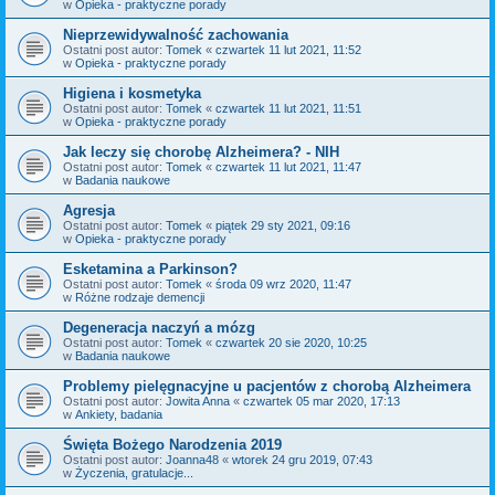
w
Opieka - praktyczne porady
Nieprzewidywalność zachowania
Ostatni post autor:
Tomek
«
czwartek 11 lut 2021, 11:52
w
Opieka - praktyczne porady
Higiena i kosmetyka
Ostatni post autor:
Tomek
«
czwartek 11 lut 2021, 11:51
w
Opieka - praktyczne porady
Jak leczy się chorobę Alzheimera? - NIH
Ostatni post autor:
Tomek
«
czwartek 11 lut 2021, 11:47
w
Badania naukowe
Agresja
Ostatni post autor:
Tomek
«
piątek 29 sty 2021, 09:16
w
Opieka - praktyczne porady
Esketamina a Parkinson?
Ostatni post autor:
Tomek
«
środa 09 wrz 2020, 11:47
w
Różne rodzaje demencji
Degeneracja naczyń a mózg
Ostatni post autor:
Tomek
«
czwartek 20 sie 2020, 10:25
w
Badania naukowe
Problemy pielęgnacyjne u pacjentów z chorobą Alzheimera
Ostatni post autor:
Jowita Anna
«
czwartek 05 mar 2020, 17:13
w
Ankiety, badania
Święta Bożego Narodzenia 2019
Ostatni post autor:
Joanna48
«
wtorek 24 gru 2019, 07:43
w
Życzenia, gratulacje...