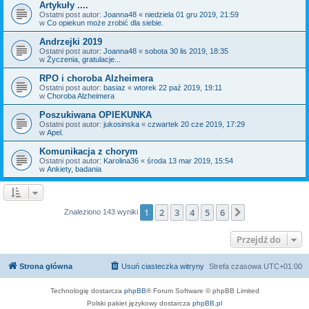
Artykuły ....
Ostatni post autor:
Joanna48
«
niedziela 01 gru 2019, 21:59
w
Co opiekun może zrobić dla siebie.
Andrzejki 2019
Ostatni post autor:
Joanna48
«
sobota 30 lis 2019, 18:35
w
Życzenia, gratulacje...
RPO i choroba Alzheimera
Ostatni post autor:
basiaz
«
wtorek 22 paź 2019, 19:11
w
Choroba Alzheimera
Poszukiwana OPIEKUNKA
Ostatni post autor:
jukosinska
«
czwartek 20 cze 2019, 17:29
w
Apel.
Komunikacja z chorym
Ostatni post autor:
Karolina36
«
środa 13 mar 2019, 15:54
w
Ankiety, badania
1
2
3
4
5
6
Następna
Znaleziono 143 wyniki
Przejdź do
Strona główna
Usuń ciasteczka witryny
Strefa czasowa
UTC+01:00
Technologię dostarcza
phpBB
® Forum Software © phpBB Limited
Polski pakiet językowy dostarcza
phpBB.pl