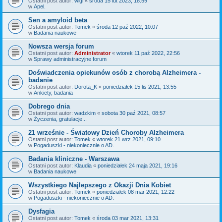
Ostatni post autor:
wigi
«
środa 15 lut 2023, 18:59
w
Apel.
Sen a amyloid beta
Ostatni post autor:
Tomek
«
środa 12 paź 2022, 10:07
w
Badania naukowe
Nowsza wersja forum
Ostatni post autor:
Administrator
«
wtorek 11 paź 2022, 22:56
w
Sprawy administracyjne forum
Doświadczenia opiekunów osób z chorobą Alzheimera -
badanie
Ostatni post autor:
Dorota_K
«
poniedziałek 15 lis 2021, 13:55
w
Ankiety, badania
Dobrego dnia
Ostatni post autor:
wadzkim
«
sobota 30 paź 2021, 08:57
w
Życzenia, gratulacje...
21 wrześnie - Światowy Dzień Choroby Alzheimera
Ostatni post autor:
Tomek
«
wtorek 21 wrz 2021, 09:10
w
Pogaduszki - niekoniecznie o AD.
Badania kliniczne - Warszawa
Ostatni post autor:
Klaudia
«
poniedziałek 24 maja 2021, 19:16
w
Badania naukowe
Wszystkiego Najlepszego z Okazji Dnia Kobiet
Ostatni post autor:
Tomek
«
poniedziałek 08 mar 2021, 12:22
w
Pogaduszki - niekoniecznie o AD.
Dysfagia
Ostatni post autor:
Tomek
«
środa 03 mar 2021, 13:31