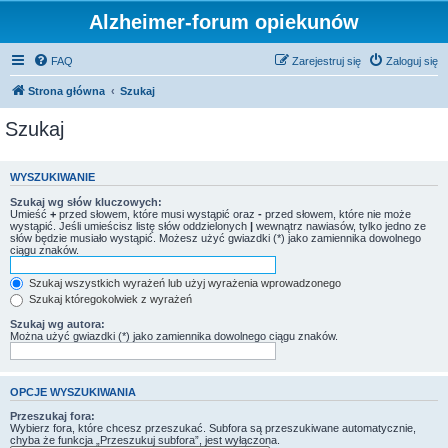
Alzheimer-forum opiekunów
FAQ
Zarejestruj się
Zaloguj się
Strona główna
Szukaj
Szukaj
WYSZUKIWANIE
Szukaj wg słów kluczowych:
Umieść
+
przed słowem, które musi wystąpić oraz
-
przed słowem, które nie może
wystąpić. Jeśli umieścisz listę słów oddzielonych
|
wewnątrz nawiasów, tylko jedno ze
słów będzie musiało wystąpić. Możesz użyć gwiazdki (*) jako zamiennika dowolnego
ciągu znaków.
Szukaj wszystkich wyrażeń lub użyj wyrażenia wprowadzonego
Szukaj któregokolwiek z wyrażeń
Szukaj wg autora:
Można użyć gwiazdki (*) jako zamiennika dowolnego ciągu znaków.
OPCJE WYSZUKIWANIA
Przeszukaj fora:
Wybierz fora, które chcesz przeszukać. Subfora są przeszukiwane automatycznie,
chyba że funkcja „Przeszukuj subfora”, jest wyłączona.