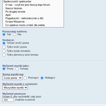
Przeszukaj subfora:
Tak
Nie
Szukaj w:
Temat i treść posta
Tylko treść posta
Tylko tytuły tematów
Tylko pierwszy post tematu
Wyświetl wyniki jako:
Posty
Tematy
Sortuj wyniki wg:
Rosnąco
Malejąco
Wyświetl wyniki z ostatnich:
Wyświetl pierwsze:
Ustaw 0, aby wyświetlić cały post.
znaków w poście