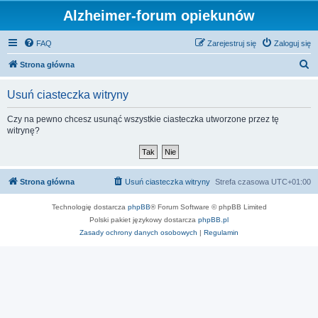
Alzheimer-forum opiekunów
FAQ
Zarejestruj się
Zaloguj się
S
Strona główna
z
Usuń ciasteczka witryny
u
k
Czy na pewno chcesz usunąć wszystkie ciasteczka utworzone przez tę
witrynę?
a
j
Strona główna
Usuń ciasteczka witryny
Strefa czasowa
UTC+01:00
Technologię dostarcza
phpBB
® Forum Software © phpBB Limited
Polski pakiet językowy dostarcza
phpBB.pl
Zasady ochrony danych osobowych
|
Regulamin