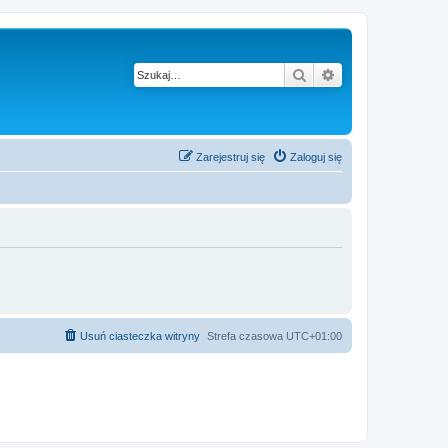
Szukaj
Wyszukiwanie z
Zarejestruj się
Zaloguj się
Usuń ciasteczka witryny
Strefa czasowa
UTC+01:00