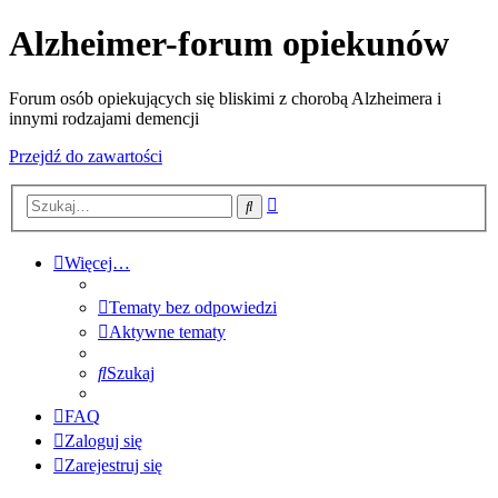
Alzheimer-forum opiekunów
Forum osób opiekujących się bliskimi z chorobą Alzheimera i
innymi rodzajami demencji
Przejdź do zawartości
Wyszukiwanie
Szukaj
zaawansowane
Więcej…
Tematy bez odpowiedzi
Aktywne tematy
Szukaj
FAQ
Zaloguj się
Zarejestruj się