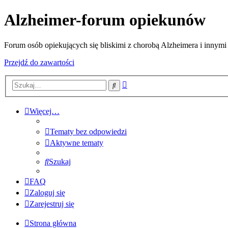
Alzheimer-forum opiekunów
Forum osób opiekujących się bliskimi z chorobą Alzheimera i innymi
Przejdź do zawartości
Wyszukiwanie
Szukaj
zaawansowane
Więcej…
Tematy bez odpowiedzi
Aktywne tematy
Szukaj
FAQ
Zaloguj się
Zarejestruj się
Strona główna