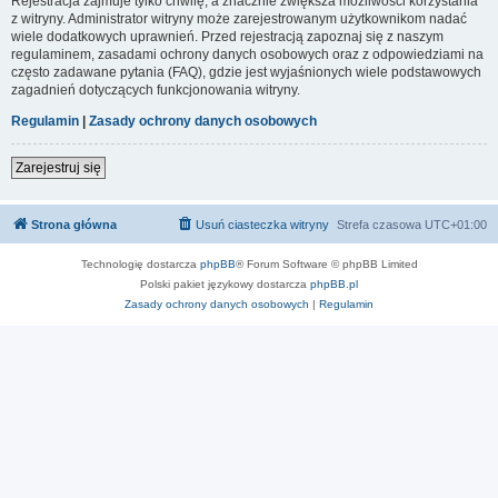
Rejestracja zajmuje tylko chwilę, a znacznie zwiększa możliwości korzystania
z witryny. Administrator witryny może zarejestrowanym użytkownikom nadać
wiele dodatkowych uprawnień. Przed rejestracją zapoznaj się z naszym
regulaminem, zasadami ochrony danych osobowych oraz z odpowiedziami na
często zadawane pytania (FAQ), gdzie jest wyjaśnionych wiele podstawowych
zagadnień dotyczących funkcjonowania witryny.
Regulamin
|
Zasady ochrony danych osobowych
Zarejestruj się
Strona główna
Usuń ciasteczka witryny
Strefa czasowa
UTC+01:00
Technologię dostarcza
phpBB
® Forum Software © phpBB Limited
Polski pakiet językowy dostarcza
phpBB.pl
Zasady ochrony danych osobowych
|
Regulamin