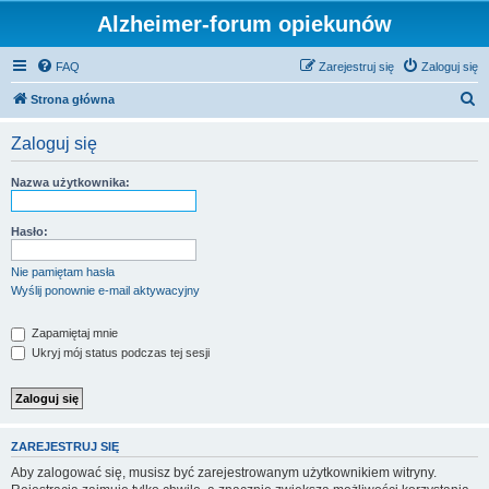
Alzheimer-forum opiekunów
FAQ
Zarejestruj się
Zaloguj się
S
Strona główna
z
Zaloguj się
u
k
Nazwa użytkownika:
a
j
Hasło:
Nie pamiętam hasła
Wyślij ponownie e-mail aktywacyjny
Zapamiętaj mnie
Ukryj mój status podczas tej sesji
ZAREJESTRUJ SIĘ
Aby zalogować się, musisz być zarejestrowanym użytkownikiem witryny.