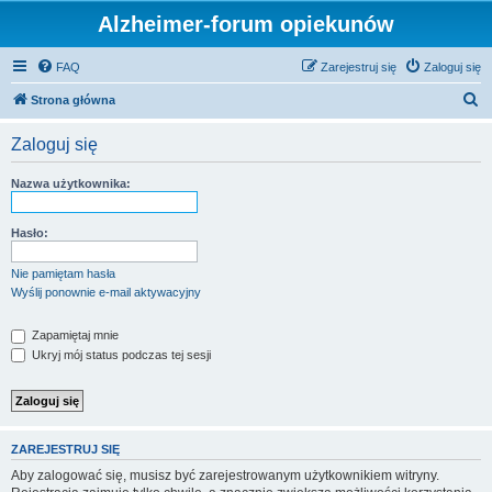
Alzheimer-forum opiekunów
FAQ
Zarejestruj się
Zaloguj się
S
Strona główna
z
Zaloguj się
u
k
Nazwa użytkownika:
a
j
Hasło:
Nie pamiętam hasła
Wyślij ponownie e-mail aktywacyjny
Zapamiętaj mnie
Ukryj mój status podczas tej sesji
ZAREJESTRUJ SIĘ
Aby zalogować się, musisz być zarejestrowanym użytkownikiem witryny.