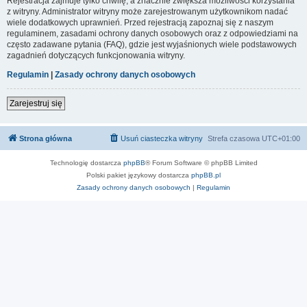
Rejestracja zajmuje tylko chwilę, a znacznie zwiększa możliwości korzystania
z witryny. Administrator witryny może zarejestrowanym użytkownikom nadać
wiele dodatkowych uprawnień. Przed rejestracją zapoznaj się z naszym
regulaminem, zasadami ochrony danych osobowych oraz z odpowiedziami na
często zadawane pytania (FAQ), gdzie jest wyjaśnionych wiele podstawowych
zagadnień dotyczących funkcjonowania witryny.
Regulamin
|
Zasady ochrony danych osobowych
Zarejestruj się
Strona główna
Usuń ciasteczka witryny
Strefa czasowa
UTC+01:00
Technologię dostarcza
phpBB
® Forum Software © phpBB Limited
Polski pakiet językowy dostarcza
phpBB.pl
Zasady ochrony danych osobowych
|
Regulamin