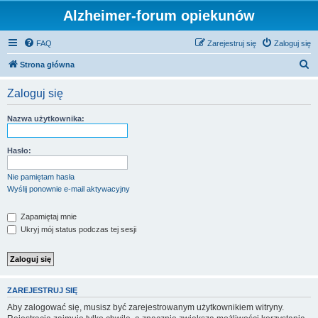
Alzheimer-forum opiekunów
FAQ
Zarejestruj się
Zaloguj się
S
Strona główna
z
Zaloguj się
u
k
Nazwa użytkownika:
a
j
Hasło:
Nie pamiętam hasła
Wyślij ponownie e-mail aktywacyjny
Zapamiętaj mnie
Ukryj mój status podczas tej sesji
ZAREJESTRUJ SIĘ
Aby zalogować się, musisz być zarejestrowanym użytkownikiem witryny.