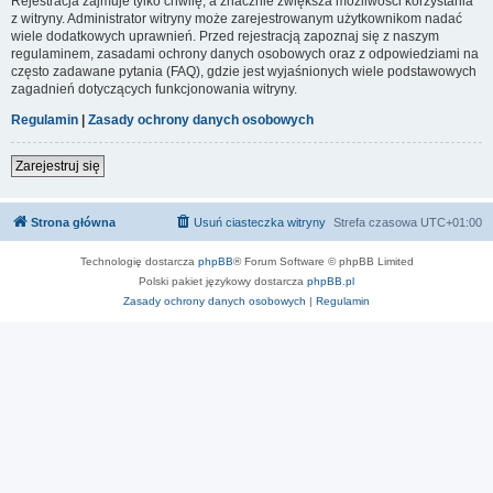
Rejestracja zajmuje tylko chwilę, a znacznie zwiększa możliwości korzystania
z witryny. Administrator witryny może zarejestrowanym użytkownikom nadać
wiele dodatkowych uprawnień. Przed rejestracją zapoznaj się z naszym
regulaminem, zasadami ochrony danych osobowych oraz z odpowiedziami na
często zadawane pytania (FAQ), gdzie jest wyjaśnionych wiele podstawowych
zagadnień dotyczących funkcjonowania witryny.
Regulamin
|
Zasady ochrony danych osobowych
Zarejestruj się
Strona główna
Usuń ciasteczka witryny
Strefa czasowa
UTC+01:00
Technologię dostarcza
phpBB
® Forum Software © phpBB Limited
Polski pakiet językowy dostarcza
phpBB.pl
Zasady ochrony danych osobowych
|
Regulamin