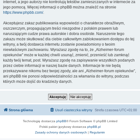
internet, a jego autorzy nie kontrolują tekstów zamieszczanych w internecie za
jego pomocą. Więcej informacji o phpBB można znaleźć na stronie
https://www.phpbb.com/
.
Akceptujesz zakaz publikowania wypowiedzi o charakterze obraźliwym,
oszczerczym, propagującym treści niezgodne z polskim prawem lub
naruszającym cudze prawa autorskie i dobra osobiste. Naruszenie tego
zakazu może skutkować dla ciebie całkowitym zablokowaniem dostępu do tej
witryny, a twój dostawca internetu zostanie powiadomiony o twoim
niewłaściwym zachowaniu. Wyrażasz zgodę na to, że „Alzheimer-forum
opiekunów” może w każdej chwili usunąć, zmienić, przenieść lub zamknąć
każdy twój temat, post. Wyrażasz zgodę na zapisywanie wszystkich podanych
przez ciebie informacji w naszej bazie danych. Informacje te nie będą
przekazywane nikomu bez twojej zgody, ale ani „Alzheimer-forum opiekunów”,
ani phpBB nie ponosi odpowiedzialności za włamania do witryny, podczas
których może dojść do kradzieży danych.
Strona główna
Usuń ciasteczka witryny
Strefa czasowa
UTC+01:00
Technologię dostarcza
phpBB
® Forum Software © phpBB Limited
Polski pakiet językowy dostarcza
phpBB.pl
Zasady ochrony danych osobowych
|
Regulamin