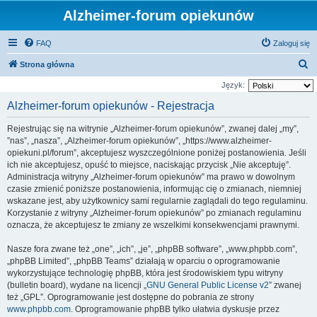
Alzheimer-forum opiekunów
FAQ
Zaloguj się
S
Strona główna
z
Język:
u
Alzheimer-forum opiekunów - Rejestracja
k
Rejestrując się na witrynie „Alzheimer-forum opiekunów”, zwanej dalej „my”,
a
”nas”, „nasza”, „Alzheimer-forum opiekunów”, „https://www.alzheimer-
j
opiekuni.pl/forum”, akceptujesz wyszczególnione poniżej postanowienia. Jeśli
ich nie akceptujesz, opuść to miejsce, naciskając przycisk „Nie akceptuję”.
Administracja witryny „Alzheimer-forum opiekunów” ma prawo w dowolnym
czasie zmienić poniższe postanowienia, informując cię o zmianach, niemniej
wskazane jest, aby użytkownicy sami regularnie zaglądali do tego regulaminu.
Korzystanie z witryny „Alzheimer-forum opiekunów” po zmianach regulaminu
oznacza, że akceptujesz te zmiany ze wszelkimi konsekwencjami prawnymi.
Nasze fora zwane też „one”, „ich”, „je”, „phpBB software”, „www.phpbb.com”,
„phpBB Limited”, „phpBB Teams” działają w oparciu o oprogramowanie
wykorzystujące technologię phpBB, która jest środowiskiem typu witryny
(bulletin board), wydane na licencji „
GNU General Public License v2
” zwanej
też „GPL”. Oprogramowanie jest dostępne do pobrania ze strony
www.phpbb.com
. Oprogramowanie phpBB tylko ułatwia dyskusje przez