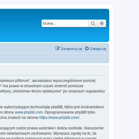
Szukaj
Wyszukiwanie z
Zarejestruj się
Zaloguj się
-opiekuni.pl/forum”, akceptujesz wyszczególnione poniżej
unów” ma prawo w dowolnym czasie zmienić poniższe
z witryny „Alzheimer-forum opiekunów” po zmianach regulaminu
ie wykorzystujące technologię phpBB, która jest środowiskiem
ze strony
www.phpbb.com
. Oprogramowanie phpBB tylko
ożna znaleźć na stronie
https://www.phpbb.com/
.
zającym cudze prawa autorskie i dobra osobiste. Naruszenie
twoim niewłaściwym zachowaniu. Wyrażasz zgodę na to, że
ie wszystkich podanych przez ciebie informacji w naszej