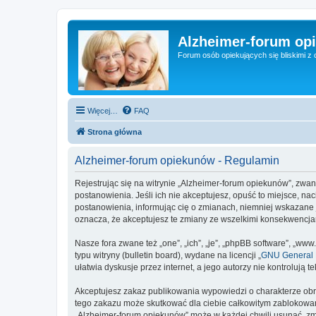
Alzheimer-forum op
Forum osób opiekujących się bliskimi z 
Więcej…
FAQ
Strona główna
Alzheimer-forum opiekunów - Regulamin
Rejestrując się na witrynie „Alzheimer-forum opiekunów”, zwan
postanowienia. Jeśli ich nie akceptujesz, opuść to miejsce, n
postanowienia, informując cię o zmianach, niemniej wskazane 
oznacza, że akceptujesz te zmiany ze wszelkimi konsekwencj
Nasze fora zwane też „one”, „ich”, „je”, „phpBB software”, „
typu witryny (bulletin board), wydane na licencji „
GNU General P
ułatwia dyskusje przez internet, a jego autorzy nie kontroluj
Akceptujesz zakaz publikowania wypowiedzi o charakterze obr
tego zakazu może skutkować dla ciebie całkowitym zablokowan
„Alzheimer-forum opiekunów” może w każdej chwili usunąć, zmi