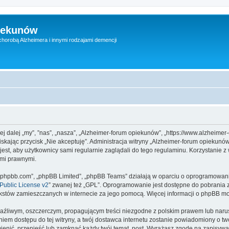
iekunów
chorobą Alzheimera i innymi rodzajami demencji
ej dalej „my”, ”nas”, „nasza”, „Alzheimer-forum opiekunów”, „https://www.alzheimer
aciskając przycisk „Nie akceptuję”. Administracja witryny „Alzheimer-forum opiek
jest, aby użytkownicy sami regularnie zaglądali do tego regulaminu. Korzystanie 
ami prawnymi.
www.phpbb.com”, „phpBB Limited”, „phpBB Teams” działają w oparciu o oprogramowan
ublic License v2
” zwanej też „GPL”. Oprogramowanie jest dostępne do pobrania 
ą tekstów zamieszczanych w internecie za jego pomocą. Więcej informacji o phpBB m
aźliwym, oszczerczym, propagującym treści niezgodne z polskim prawem lub narus
iem dostępu do tej witryny, a twój dostawca internetu zostanie powiadomiony o 
enić, przenieść lub zamknąć każdy twój temat, post. Wyrażasz zgodę na zapisywan