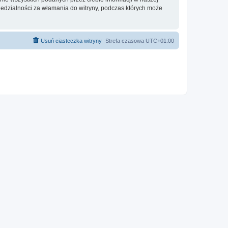
iedzialności za włamania do witryny, podczas których może
Usuń ciasteczka witryny
Strefa czasowa
UTC+01:00