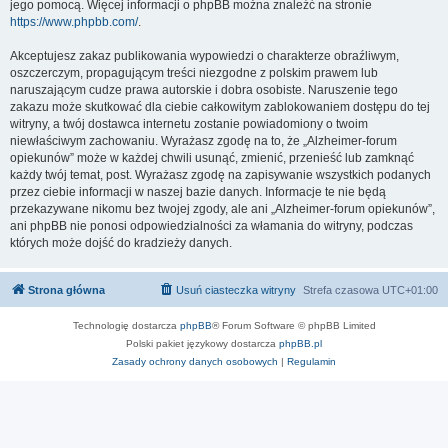
jego pomocą. Więcej informacji o phpBB można znaleźć na stronie
https://www.phpbb.com/
.
Akceptujesz zakaz publikowania wypowiedzi o charakterze obraźliwym,
oszczerczym, propagującym treści niezgodne z polskim prawem lub
naruszającym cudze prawa autorskie i dobra osobiste. Naruszenie tego
zakazu może skutkować dla ciebie całkowitym zablokowaniem dostępu do tej
witryny, a twój dostawca internetu zostanie powiadomiony o twoim
niewłaściwym zachowaniu. Wyrażasz zgodę na to, że „Alzheimer-forum
opiekunów” może w każdej chwili usunąć, zmienić, przenieść lub zamknąć
każdy twój temat, post. Wyrażasz zgodę na zapisywanie wszystkich podanych
przez ciebie informacji w naszej bazie danych. Informacje te nie będą
przekazywane nikomu bez twojej zgody, ale ani „Alzheimer-forum opiekunów”,
ani phpBB nie ponosi odpowiedzialności za włamania do witryny, podczas
których może dojść do kradzieży danych.
Strona główna
Usuń ciasteczka witryny
Strefa czasowa
UTC+01:00
Technologię dostarcza
phpBB
® Forum Software © phpBB Limited
Polski pakiet językowy dostarcza
phpBB.pl
Zasady ochrony danych osobowych
|
Regulamin