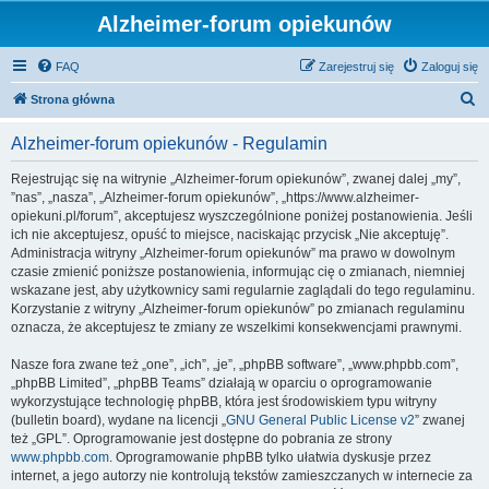
Alzheimer-forum opiekunów
FAQ
Zarejestruj się
Zaloguj się
S
Strona główna
z
Alzheimer-forum opiekunów - Regulamin
u
k
Rejestrując się na witrynie „Alzheimer-forum opiekunów”, zwanej dalej „my”,
”nas”, „nasza”, „Alzheimer-forum opiekunów”, „https://www.alzheimer-
a
opiekuni.pl/forum”, akceptujesz wyszczególnione poniżej postanowienia. Jeśli
j
ich nie akceptujesz, opuść to miejsce, naciskając przycisk „Nie akceptuję”.
Administracja witryny „Alzheimer-forum opiekunów” ma prawo w dowolnym
czasie zmienić poniższe postanowienia, informując cię o zmianach, niemniej
wskazane jest, aby użytkownicy sami regularnie zaglądali do tego regulaminu.
Korzystanie z witryny „Alzheimer-forum opiekunów” po zmianach regulaminu
oznacza, że akceptujesz te zmiany ze wszelkimi konsekwencjami prawnymi.
Nasze fora zwane też „one”, „ich”, „je”, „phpBB software”, „www.phpbb.com”,
„phpBB Limited”, „phpBB Teams” działają w oparciu o oprogramowanie
wykorzystujące technologię phpBB, która jest środowiskiem typu witryny
(bulletin board), wydane na licencji „
GNU General Public License v2
” zwanej
też „GPL”. Oprogramowanie jest dostępne do pobrania ze strony
www.phpbb.com
. Oprogramowanie phpBB tylko ułatwia dyskusje przez
internet, a jego autorzy nie kontrolują tekstów zamieszczanych w internecie za