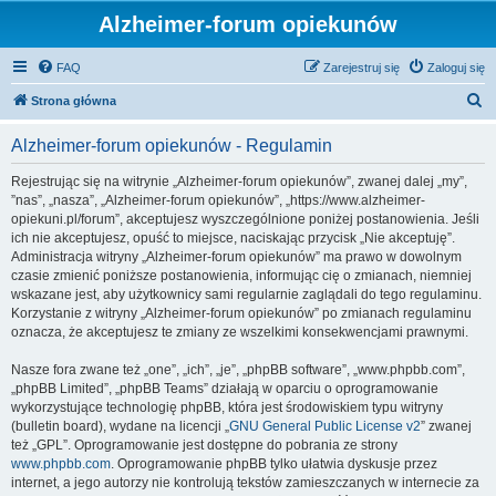
Alzheimer-forum opiekunów
FAQ
Zarejestruj się
Zaloguj się
S
Strona główna
z
Alzheimer-forum opiekunów - Regulamin
u
k
Rejestrując się na witrynie „Alzheimer-forum opiekunów”, zwanej dalej „my”,
”nas”, „nasza”, „Alzheimer-forum opiekunów”, „https://www.alzheimer-
a
opiekuni.pl/forum”, akceptujesz wyszczególnione poniżej postanowienia. Jeśli
j
ich nie akceptujesz, opuść to miejsce, naciskając przycisk „Nie akceptuję”.
Administracja witryny „Alzheimer-forum opiekunów” ma prawo w dowolnym
czasie zmienić poniższe postanowienia, informując cię o zmianach, niemniej
wskazane jest, aby użytkownicy sami regularnie zaglądali do tego regulaminu.
Korzystanie z witryny „Alzheimer-forum opiekunów” po zmianach regulaminu
oznacza, że akceptujesz te zmiany ze wszelkimi konsekwencjami prawnymi.
Nasze fora zwane też „one”, „ich”, „je”, „phpBB software”, „www.phpbb.com”,
„phpBB Limited”, „phpBB Teams” działają w oparciu o oprogramowanie
wykorzystujące technologię phpBB, która jest środowiskiem typu witryny
(bulletin board), wydane na licencji „
GNU General Public License v2
” zwanej
też „GPL”. Oprogramowanie jest dostępne do pobrania ze strony
www.phpbb.com
. Oprogramowanie phpBB tylko ułatwia dyskusje przez
internet, a jego autorzy nie kontrolują tekstów zamieszczanych w internecie za