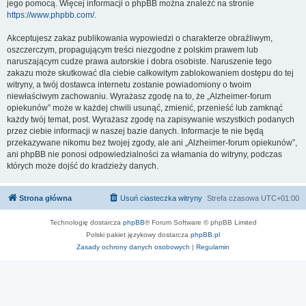
jego pomocą. Więcej informacji o phpBB można znaleźć na stronie
https://www.phpbb.com/
.
Akceptujesz zakaz publikowania wypowiedzi o charakterze obraźliwym,
oszczerczym, propagującym treści niezgodne z polskim prawem lub
naruszającym cudze prawa autorskie i dobra osobiste. Naruszenie tego
zakazu może skutkować dla ciebie całkowitym zablokowaniem dostępu do tej
witryny, a twój dostawca internetu zostanie powiadomiony o twoim
niewłaściwym zachowaniu. Wyrażasz zgodę na to, że „Alzheimer-forum
opiekunów” może w każdej chwili usunąć, zmienić, przenieść lub zamknąć
każdy twój temat, post. Wyrażasz zgodę na zapisywanie wszystkich podanych
przez ciebie informacji w naszej bazie danych. Informacje te nie będą
przekazywane nikomu bez twojej zgody, ale ani „Alzheimer-forum opiekunów”,
ani phpBB nie ponosi odpowiedzialności za włamania do witryny, podczas
których może dojść do kradzieży danych.
Strona główna
Usuń ciasteczka witryny
Strefa czasowa
UTC+01:00
Technologię dostarcza
phpBB
® Forum Software © phpBB Limited
Polski pakiet językowy dostarcza
phpBB.pl
Zasady ochrony danych osobowych
|
Regulamin