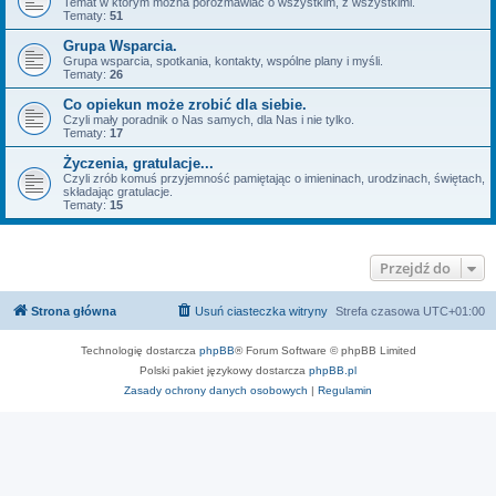
Temat w którym można porozmawiać o wszystkim, z wszystkimi.
Tematy:
51
Grupa Wsparcia.
Grupa wsparcia, spotkania, kontakty, wspólne plany i myśli.
Tematy:
26
Co opiekun może zrobić dla siebie.
Czyli mały poradnik o Nas samych, dla Nas i nie tylko.
Tematy:
17
Życzenia, gratulacje...
Czyli zrób komuś przyjemność pamiętając o imieninach, urodzinach, świętach,
składając gratulacje.
Tematy:
15
Przejdź do
Strona główna
Usuń ciasteczka witryny
Strefa czasowa
UTC+01:00
Technologię dostarcza
phpBB
® Forum Software © phpBB Limited
Polski pakiet językowy dostarcza
phpBB.pl
Zasady ochrony danych osobowych
|
Regulamin