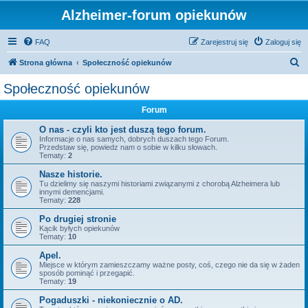
Alzheimer-forum opiekunów
FAQ
Zarejestruj się
Zaloguj się
S
Strona główna
Społeczność opiekunów
z
Społeczność opiekunów
u
Forum
k
a
O nas - czyli kto jest duszą tego forum.
Informacje o nas samych, dobrych duszach tego Forum.
j
Przedstaw się, powiedz nam o sobie w kilku słowach.
Tematy:
2
Nasze historie.
Tu dzielimy się naszymi historiami związanymi z chorobą Alzheimera lub
innymi demencjami.
Tematy:
228
Po drugiej stronie
Kącik byłych opiekunów
Tematy:
10
Apel.
Miejsce w którym zamieszczamy ważne posty, coś, czego nie da się w żaden
sposób pominąć i przegapić.
Tematy:
19
Pogaduszki - niekoniecznie o AD.