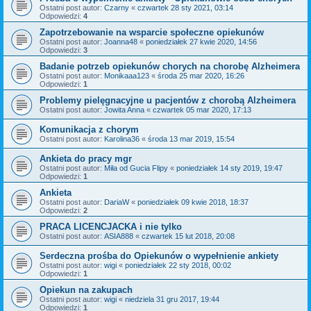
Ostatni post autor:
Czarny
«
czwartek 28 sty 2021, 03:14
Odpowiedzi:
4
Zapotrzebowanie na wsparcie społeczne opiekunów
Ostatni post autor:
Joanna48
«
poniedziałek 27 kwie 2020, 14:56
Odpowiedzi:
3
Badanie potrzeb opiekunów chorych na chorobę Alzheimera
Ostatni post autor:
Monikaaa123
«
środa 25 mar 2020, 16:26
Odpowiedzi:
1
Problemy pielęgnacyjne u pacjentów z chorobą Alzheimera
Ostatni post autor:
Jowita Anna
«
czwartek 05 mar 2020, 17:13
Komunikacja z chorym
Ostatni post autor:
Karolina36
«
środa 13 mar 2019, 15:54
Ankieta do pracy mgr
Ostatni post autor:
Miła od Gucia Flipy
«
poniedziałek 14 sty 2019, 19:47
Odpowiedzi:
1
Ankieta
Ostatni post autor:
DariaW
«
poniedziałek 09 kwie 2018, 18:37
Odpowiedzi:
2
PRACA LICENCJACKA i nie tylko
Ostatni post autor:
ASIA888
«
czwartek 15 lut 2018, 20:08
Serdeczna prośba do Opiekunów o wypełnienie ankiety
Ostatni post autor:
wigi
«
poniedziałek 22 sty 2018, 00:02
Odpowiedzi:
1
Opiekun na zakupach
Ostatni post autor:
wigi
«
niedziela 31 gru 2017, 19:44
Odpowiedzi:
1