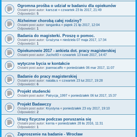
Ogromna prośba o udział w badaniu dla opiekunów
Ostatni post autor:
karszat
«
czwartek 23 lis 2017, 21:49
Odpowiedzi:
5
Alzheimer chorobą całej rodziny?
Ostatni post autor:
tanganika
«
piątek 21 lip 2017, 12:04
Odpowiedzi:
1
Badania do magisterki. Proszę o pomoc.
Ostatni post autor:
Grażyna
«
niedziela 07 maja 2017, 17:34
Odpowiedzi:
1
Opiekunowie 2017 - ankieta dot. pracy magisterskiej
Ostatni post autor:
Jucho93
«
czwartek 13 kwie 2017, 14:47
wytyczne bycia w kontakcie
Ostatni post autor:
joannacaffo
«
poniedziałek 06 mar 2017, 11:07
Badanie do pracy magisterskiej
Ostatni post autor:
natalia.s
«
czwartek 23 lut 2017, 19:28
Odpowiedzi:
6
Projekt studencki
Ostatni post autor:
Patrycja_1997
«
poniedziałek 06 lut 2017, 15:37
Projekt Badawczy
Ostatni post autor:
Krystyna
«
poniedziałek 23 sty 2017, 19:10
Odpowiedzi:
2
Urazy fizyczne podczas poruszania się
Ostatni post autor:
kerria
«
poniedziałek 28 lis 2016, 11:31
Odpowiedzi:
1
Zaproszenie na badanie - Wrocław