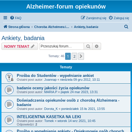
Alzheimer-forum opiekunów
FAQ
Zarejestruj się
Zaloguj się
S
Strona główna
Choroba Alzheimera i inne rodzaje demencji
Ankiety, badania
z
Ankiety, badania
u
Szukaj
Wyszukiwanie z
NOWY TEMAT
k
a
1
2
Następna
Tematy: 46
j
Tematy
Prośba do Studentów - wypełnianie ankiet
Ostatni post autor:
Joannap
«
niedziela 09 gru 2012, 10:11
badanie oceny jakości życia opiekunów
Ostatni post autor:
MARIA.P
«
piątek 24 mar 2023, 13:31
Doświadczenia opiekunów osób z chorobą Alzheimera -
badanie
Ostatni post autor:
Dorota_K
«
poniedziałek 15 lis 2021, 13:55
INTELIGENTNA KASETKA NA LEKI
Ostatni post autor:
Tomek
«
wtorek 14 wrz 2021, 10:45
Odpowiedzi:
2
Prośba o wypełnienie ankiety - Opiekunowie osób chorych