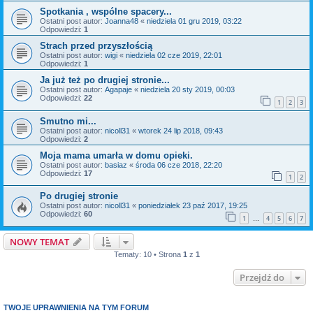
Spotkania , wspólne spacery...
Ostatni post autor:
Joanna48
«
niedziela 01 gru 2019, 03:22
Odpowiedzi:
1
Strach przed przyszłością
Ostatni post autor:
wigi
«
niedziela 02 cze 2019, 22:01
Odpowiedzi:
1
Ja już też po drugiej stronie...
Ostatni post autor:
Agapaje
«
niedziela 20 sty 2019, 00:03
Odpowiedzi:
22
1
2
3
Smutno mi...
Ostatni post autor:
nicoll31
«
wtorek 24 lip 2018, 09:43
Odpowiedzi:
2
Moja mama umarła w domu opieki.
Ostatni post autor:
basiaz
«
środa 06 cze 2018, 22:20
Odpowiedzi:
17
1
2
Po drugiej stronie
Ostatni post autor:
nicoll31
«
poniedziałek 23 paź 2017, 19:25
Odpowiedzi:
60
1
4
5
6
7
…
NOWY TEMAT
Tematy: 10 • Strona
1
z
1
Przejdź do
TWOJE UPRAWNIENIA NA TYM FORUM