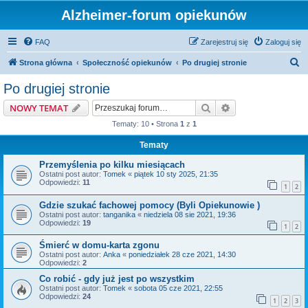
Alzheimer-forum opiekunów
FAQ
Zarejestruj się
Zaloguj się
S
Strona główna
Społeczność opiekunów
Po drugiej stronie
z
Po drugiej stronie
u
Szukaj
Wyszukiwanie z
NOWY TEMAT
k
Tematy: 10 • Strona
1
z
1
a
Tematy
j
Przemyślenia po kilku miesiącach
Ostatni post autor:
Tomek
«
piątek 10 sty 2025, 21:35
Odpowiedzi:
11
1
2
Gdzie szukać fachowej pomocy (Byli Opiekunowie )
Ostatni post autor:
tanganika
«
niedziela 08 sie 2021, 19:36
Odpowiedzi:
19
1
2
Śmierć w domu-karta zgonu
Ostatni post autor:
Anka
«
poniedziałek 28 cze 2021, 14:30
Odpowiedzi:
2
Co robić - gdy już jest po wszystkim
Ostatni post autor:
Tomek
«
sobota 05 cze 2021, 22:55
Odpowiedzi:
24
1
2
3