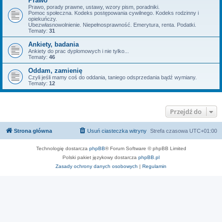
Prawo
Prawo, porady prawne, ustawy, wzory pism, poradniki.
Pomoc społeczna. Kodeks postępowania cywilnego. Kodeks rodzinny i
opiekuńczy.
Ubezwłasnowolnienie. Niepełnosprawność. Emerytura, renta. Podatki.
Tematy:
31
Ankiety, badania
Ankiety do prac dyplomowych i nie tylko...
Tematy:
46
Oddam, zamienię
Czyli jeśli mamy coś do oddania, taniego odsprzedania bądź wymiany.
Tematy:
12
Przejdź do
Strona główna
Usuń ciasteczka witryny
Strefa czasowa
UTC+01:00
Technologię dostarcza
phpBB
® Forum Software © phpBB Limited
Polski pakiet językowy dostarcza
phpBB.pl
Zasady ochrony danych osobowych
|
Regulamin