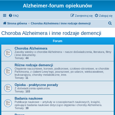
Alzheimer-forum opiekunów
FAQ
Zarejestruj się
Zaloguj się
S
Strona główna
Choroba Alzheimera i inne rodzaje demencji
z
Choroba Alzheimera i inne rodzaje demencji
u
Forum
k
a
Choroba Alzheimera
Zasoby wiedzy o chorobie Alzheimera – nasze doświadczenia, literatura, filmy
j
i inne dokumenty.
Tematy:
44
Różne rodzaje demencji
Otępienie naczyniowe, korowe, podkorowe, czołowo-skroniowe, w chorobie
Parkinsona, z ciałami Lewy'ego, pourazowe, po udarze, wielozawałowe,
leukoarajoza, choroby metaboliczne, inne.
Tematy:
11
Opieka - praktyczne porady
Z doświadczenia opiekunów.
Tematy:
103
Badania naukowe
Publikacje naukowe – artykuły w czasopismach naukowych, książki,
opisujące badania naukowe dotyczące otępienia i choroby Alzheimera.
Tematy:
38