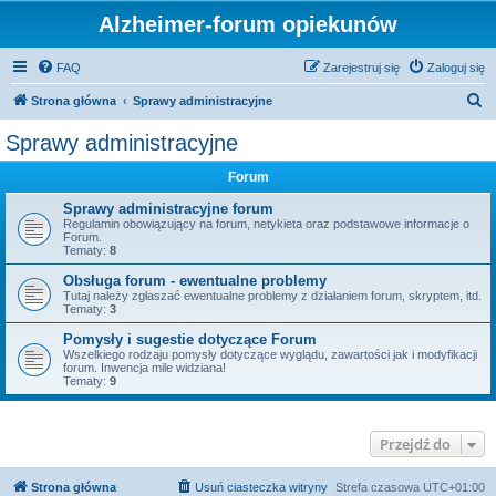
Alzheimer-forum opiekunów
FAQ
Zarejestruj się
Zaloguj się
S
Strona główna
Sprawy administracyjne
z
Sprawy administracyjne
u
Forum
k
a
Sprawy administracyjne forum
Regulamin obowiązujący na forum, netykieta oraz podstawowe informacje o
j
Forum.
Tematy:
8
Obsługa forum - ewentualne problemy
Tutaj należy zgłaszać ewentualne problemy z działaniem forum, skryptem, itd.
Tematy:
3
Pomysły i sugestie dotyczące Forum
Wszelkiego rodzaju pomysły dotyczące wyglądu, zawartości jak i modyfikacji
forum. Inwencja mile widziana!
Tematy:
9
Przejdź do
Strona główna
Usuń ciasteczka witryny
Strefa czasowa
UTC+01:00