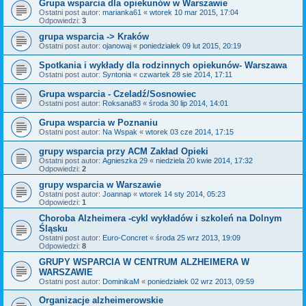
Grupa wsparcia dla opiekunów w Warszawie
Ostatni post autor:
marianka61
«
wtorek 10 mar 2015, 17:04
Odpowiedzi:
3
grupa wsparcia -> Kraków
Ostatni post autor:
ojanowaj
«
poniedziałek 09 lut 2015, 20:19
Spotkania i wykłady dla rodzinnych opiekunów- Warszawa
Ostatni post autor:
Syntonia
«
czwartek 28 sie 2014, 17:11
Grupa wsparcia - Czeladź/Sosnowiec
Ostatni post autor:
Roksana83
«
środa 30 lip 2014, 14:01
Grupa wsparcia w Poznaniu
Ostatni post autor:
Na Wspak
«
wtorek 03 cze 2014, 17:15
grupy wsparcia przy ACM Zakład Opieki
Ostatni post autor:
Agnieszka 29
«
niedziela 20 kwie 2014, 17:32
Odpowiedzi:
2
grupy wsparcia w Warszawie
Ostatni post autor:
Joannap
«
wtorek 14 sty 2014, 05:23
Odpowiedzi:
1
Choroba Alzheimera -cykl wykładów i szkoleń na Dolnym
Śląsku
Ostatni post autor:
Euro-Concret
«
środa 25 wrz 2013, 19:09
Odpowiedzi:
8
GRUPY WSPARCIA W CENTRUM ALZHEIMERA W
WARSZAWIE
Ostatni post autor:
DominikaM
«
poniedziałek 02 wrz 2013, 09:59
Organizacje alzheimerowskie