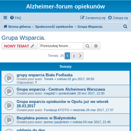
Alzheimer-forum opiekunów
FAQ
Zarejestruj się
Zaloguj się
S
Strona główna
Społeczność opiekunów
Grupa Wsparcia.
z
Grupa Wsparcia.
u
Szukaj
Wyszukiwanie z
NOWY TEMAT
k
a
1
2
Następna
Tematy: 26
j
Tematy
grupy wsparcia Biała Podlaska
Ostatni post autor:
Tomek
«
sobota 02 gru 2017, 00:50
Odpowiedzi:
7
Grupa wsparcia - Centrum Alzheimera Warszawa
Ostatni post autor:
magda0
«
poniedziałek 18 wrz 2017, 12:30
Grupa wsparcia opiekunów w Opolu już we wtorek
28.03.2017
Ostatni post autor:
Fundacja KTOTO
«
niedziela 26 mar 2017, 17:37
Bezpłatna pomoc w Białymstoku
Ostatni post autor:
pomoc pacjentom
«
sobota 04 mar 2017, 21:46
oddanie do dps