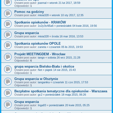
Ostatni post autor:
joannal
«
wtorek 21 lut 2017, 18:59
Odpowiedzi:
1
Pomoc na godziny
Ostatni post autor:
misia328
«
wtorek 10 sty 2017, 12:35
Spotkanie opiekunów - KRAKÓW
Ostatni post autor:
1s2y3s4i5a6
«
poniedziałek 04 kwie 2016, 19:56
Grupa wsparcia
Ostatni post autor:
misia328
«
środa 16 mar 2016, 13:53
Spotkania opiekunów OPOLE
Ostatni post autor:
zaneta
«
czwartek 05 lis 2015, 19:53
Projekt MEETINGDEM - Wrocław
Ostatni post autor:
tango
«
sobota 26 wrz 2015, 21:28
Odpowiedzi:
6
grupa wsparcia Bielsko-Biała i okolice
Ostatni post autor:
Net
«
piątek 14 sie 2015, 15:43
Odpowiedzi:
1
Grupa wsparcia w Olsztynie
Ostatni post autor:
tanganika
«
czwartek 11 cze 2015, 17:53
Odpowiedzi:
1
Bezpłatne spotkania tematyczne dla opiekunów - Warszawa
Ostatni post autor:
gc2
«
poniedziałek 18 maja 2015, 06:26
Grupa wsparcia
Ostatni post autor:
Inga83
«
poniedziałek 20 kwie 2015, 05:25
Odpowiedzi:
1