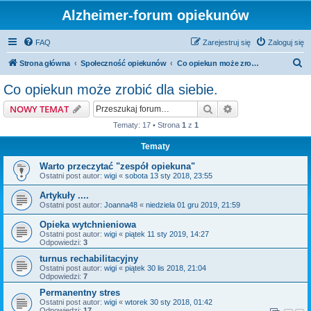
Alzheimer-forum opiekunów
FAQ
Zarejestruj się
Zaloguj się
S
Strona główna
Społeczność opiekunów
Co opiekun może zrobić dla siebie.
z
Co opiekun może zrobić dla siebie.
u
Szukaj
Wyszukiwanie z
NOWY TEMAT
k
Tematy: 17 • Strona
1
z
1
a
Tematy
j
Warto przeczytać "zespół opiekuna"
Ostatni post autor:
wigi
«
sobota 13 sty 2018, 23:55
Artykuły ....
Ostatni post autor:
Joanna48
«
niedziela 01 gru 2019, 21:59
Opieka wytchnieniowa
Ostatni post autor:
wigi
«
piątek 11 sty 2019, 14:27
Odpowiedzi:
3
turnus rechabilitacyjny
Ostatni post autor:
wigi
«
piątek 30 lis 2018, 21:04
Odpowiedzi:
7
Permanentny stres
Ostatni post autor:
wigi
«
wtorek 30 sty 2018, 01:42
Odpowiedzi:
17