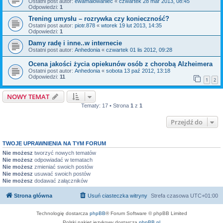
Ostatni post autor:
ewamalowaniec
«
czwartek 28 mar 2013, 08:45
Odpowiedzi:
1
Trening umysłu – rozrywka czy konieczność?
Ostatni post autor:
piotr.878
«
wtorek 19 lut 2013, 14:35
Odpowiedzi:
1
Damy radę i inne..w internecie
Ostatni post autor:
Anhedonia
«
czwartek 01 lis 2012, 09:28
Ocena jakości życia opiekunów osób z chorobą Alzheimera
Ostatni post autor:
Anhedonia
«
sobota 13 paź 2012, 13:18
Odpowiedzi:
11
1
2
NOWY TEMAT
Tematy: 17 • Strona
1
z
1
Przejdź do
TWOJE UPRAWNIENIA NA TYM FORUM
Nie możesz
tworzyć nowych tematów
Nie możesz
odpowiadać w tematach
Nie możesz
zmieniać swoich postów
Nie możesz
usuwać swoich postów
Nie możesz
dodawać załączników
Strona główna
Usuń ciasteczka witryny
Strefa czasowa
UTC+01:00
Technologię dostarcza
phpBB
® Forum Software © phpBB Limited
Polski pakiet językowy dostarcza
phpBB.pl