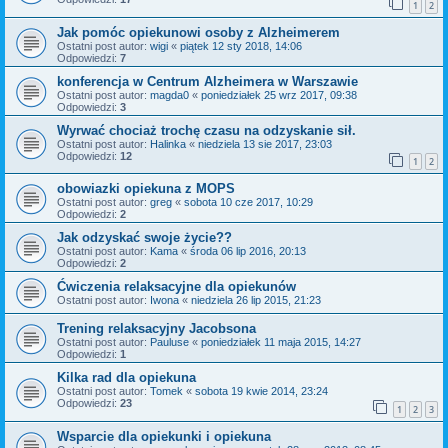
1
2
Jak pomóc opiekunowi osoby z Alzheimerem
Ostatni post autor:
wigi
«
piątek 12 sty 2018, 14:06
Odpowiedzi:
7
konferencja w Centrum Alzheimera w Warszawie
Ostatni post autor:
magda0
«
poniedziałek 25 wrz 2017, 09:38
Odpowiedzi:
3
Wyrwać chociaż trochę czasu na odzyskanie sił.
Ostatni post autor:
Halinka
«
niedziela 13 sie 2017, 23:03
Odpowiedzi:
12
1
2
obowiazki opiekuna z MOPS
Ostatni post autor:
greg
«
sobota 10 cze 2017, 10:29
Odpowiedzi:
2
Jak odzyskać swoje życie??
Ostatni post autor:
Kama
«
środa 06 lip 2016, 20:13
Odpowiedzi:
2
Ćwiczenia relaksacyjne dla opiekunów
Ostatni post autor:
Iwona
«
niedziela 26 lip 2015, 21:23
Trening relaksacyjny Jacobsona
Ostatni post autor:
Pauluse
«
poniedziałek 11 maja 2015, 14:27
Odpowiedzi:
1
Kilka rad dla opiekuna
Ostatni post autor:
Tomek
«
sobota 19 kwie 2014, 23:24
Odpowiedzi:
23
1
2
3
Wsparcie dla opiekunki i opiekuna