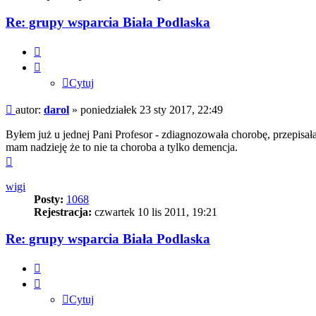
Re: grupy wsparcia Biała Podlaska
Cytuj
Cytuj
Post
autor:
darol
»
poniedziałek 23 sty 2017, 22:49
Byłem już u jednej Pani Profesor - zdiagnozowała chorobę, przepisa
mam nadzieję że to nie ta choroba a tylko demencja.
Na
górę
wigi
Posty:
1068
Rejestracja:
czwartek 10 lis 2011, 19:21
Re: grupy wsparcia Biała Podlaska
Cytuj
Cytuj