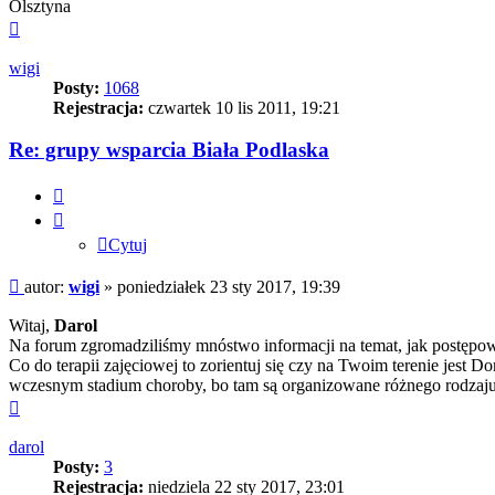
Olsztyna
Na
górę
wigi
Posty:
1068
Rejestracja:
czwartek 10 lis 2011, 19:21
Re: grupy wsparcia Biała Podlaska
Cytuj
Cytuj
Post
autor:
wigi
»
poniedziałek 23 sty 2017, 19:39
Witaj,
Darol
Na forum zgromadziliśmy mnóstwo informacji na temat, jak postępowa
Co do terapii zajęciowej to zorientuj się czy na Twoim terenie jest
wczesnym stadium choroby, bo tam są organizowane różnego rodzaju 
Na
górę
darol
Posty:
3
Rejestracja:
niedziela 22 sty 2017, 23:01