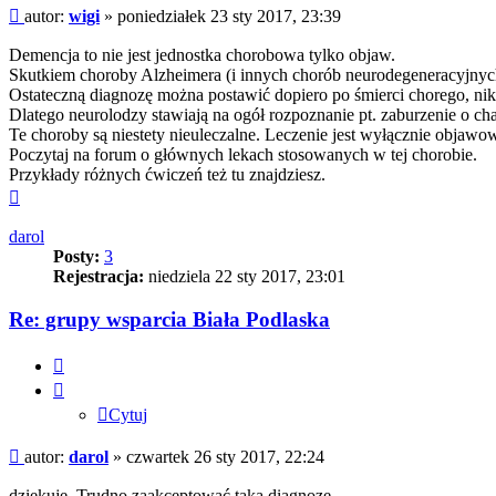
Post
autor:
wigi
»
poniedziałek 23 sty 2017, 23:39
Demencja to nie jest jednostka chorobowa tylko objaw.
Skutkiem choroby Alzheimera (i innych chorób neurodegeneracyjnych)
Ostateczną diagnozę można postawić dopiero po śmierci chorego, niko
Dlatego neurolodzy stawiają na ogół rozpoznanie pt. zaburzenie o ch
Te choroby są niestety nieuleczalne. Leczenie jest wyłącznie objawo
Poczytaj na forum o głównych lekach stosowanych w tej chorobie.
Przykłady różnych ćwiczeń też tu znajdziesz.
Na
górę
darol
Posty:
3
Rejestracja:
niedziela 22 sty 2017, 23:01
Re: grupy wsparcia Biała Podlaska
Cytuj
Cytuj
Post
autor:
darol
»
czwartek 26 sty 2017, 22:24
dziękuję. Trudno zaakceptować taką diagnozę