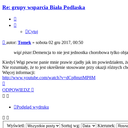
Re: grupy wsparcia Biała Podlaska
Cytuj
Cytuj
Post
autor:
Tomek
»
sobota 02 gru 2017, 00:50
wigi pisze:
Demencja to nie jest jednostka chorobowa tylko obj
Kiedyś Wigi pewne panie mnie prawie zjadły jak im powiedziałem, że 
Nie rozumiały, że to jest określenie stosowane przy okazji różnych c
Więcej informacji:
http://www.youtube.com/watch?v=dCp8mztMP8M
Na
górę
ODPOWIEDZ
Podgląd wydruku
Wyświetl:
Sortuj wg:
Kierunek: