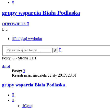
Szukaj
grupy wsparcia Biała Podlaska
ODPOWIEDZ
Podgląd wydruku
Wyszukiwanie
Szukaj
zaawansowane
Posty: 8 • Strona
1
z
1
darol
Posty:
3
Rejestracja:
niedziela 22 sty 2017, 23:01
grupy wsparcia Biała Podlaska
Cytuj
Cytuj