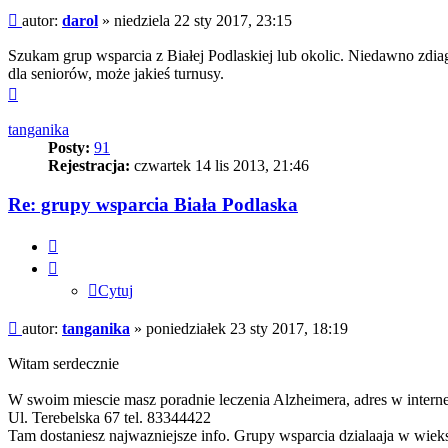
Post
autor:
darol
»
niedziela 22 sty 2017, 23:15
Szukam grup wsparcia z Białej Podlaskiej lub okolic. Niedawno zdi
dla seniorów, może jakieś turnusy.
Na
górę
tanganika
Posty:
91
Rejestracja:
czwartek 14 lis 2013, 21:46
Re: grupy wsparcia Biała Podlaska
Cytuj
Cytuj
Post
autor:
tanganika
»
poniedziałek 23 sty 2017, 18:19
Witam serdecznie
W swoim miescie masz poradnie leczenia Alzheimera, adres w internec
Ul. Terebelska 67 tel. 83344422
Tam dostaniesz najwazniejsze info. Grupy wsparcia dzialaaja w wieks