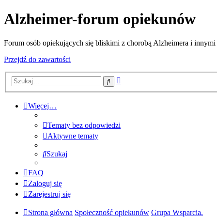
Alzheimer-forum opiekunów
Forum osób opiekujących się bliskimi z chorobą Alzheimera i innymi
Przejdź do zawartości
Wyszukiwanie
Szukaj
zaawansowane
Więcej…
Tematy bez odpowiedzi
Aktywne tematy
Szukaj
FAQ
Zaloguj się
Zarejestruj się
Strona główna
Społeczność opiekunów
Grupa Wsparcia.