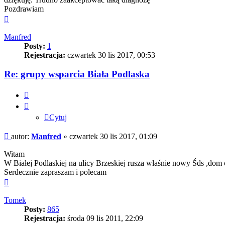
Pozdrawiam
Na
górę
Manfred
Posty:
1
Rejestracja:
czwartek 30 lis 2017, 00:53
Re: grupy wsparcia Biała Podlaska
Cytuj
Cytuj
Post
autor:
Manfred
»
czwartek 30 lis 2017, 01:09
Witam
W Białej Podlaskiej na ulicy Brzeskiej rusza właśnie nowy Śds ,dom o
Serdecznie zapraszam i polecam
Na
górę
Tomek
Posty:
865
Rejestracja:
środa 09 lis 2011, 22:09