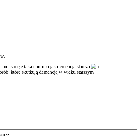
aw.
nie istnieje taka choroba jak demencja starcza
horób, które skutkują demencją w wieku starszym.