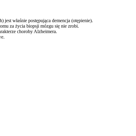
 jest właśnie postępująca demencja (otępienie).
mu za życia biopsji mózgu się nie zrobi.
arakterze choroby Alzheimera.
we.